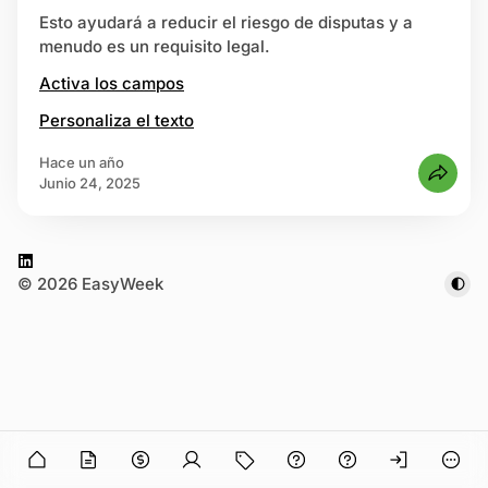
na de estado
Esto ayudará a reducir el riesgo de disputas y a
menudo es un requisito legal.
strarse
Activa los campos
Personaliza el texto
hace un año
junio 24, 2025
L
© 2026 EasyWeek
i
n
k
e
d
I
n
n in
O