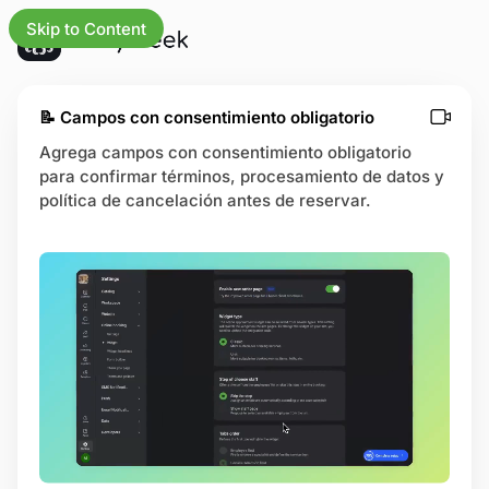
Skip to Content
s las
📝 Campos con consentimiento obligatorio
alizaciones
Agrega campos con consentimiento obligatorio
para confirmar términos, procesamiento de datos y
política de cancelación antes de reservar.
ofesionales
o
ios
ionalidades
trias
ro de ayuda