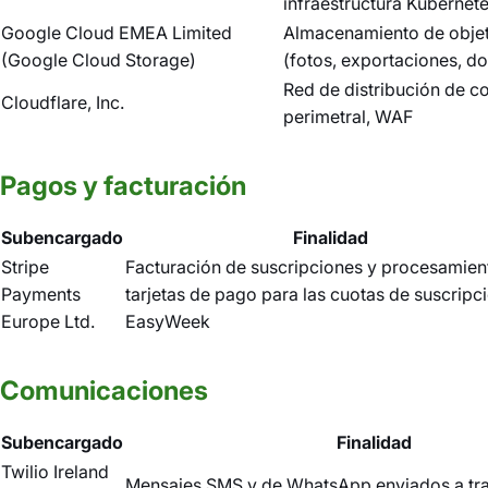
infraestructura Kubernete
Google Cloud EMEA Limited
Almacenamiento de objeto
(Google Cloud Storage)
(fotos, exportaciones, 
Red de distribución de c
Cloudflare, Inc.
perimetral, WAF
Pagos y facturación
Subencargado
Finalidad
Stripe
Facturación de suscripciones y procesamien
Payments
tarjetas de pago para las cuotas de suscripc
Europe Ltd.
EasyWeek
Comunicaciones
Subencargado
Finalidad
Twilio Ireland
Mensajes SMS y de WhatsApp enviados a tra