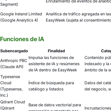
Enrutamiento de eventos de analíti
Segment)
Google Ireland Limited
Analítica de tráfico agregada en la
(Google Analytics 4)
EasyWeek (sujeta al consentimient
Funciones de IA
Subencargado
Finalidad
Cate
Impulsa las funciones de
Contenido públ
Anthropic PBC
asistente de IA y resúmenes
indexado y la 
(Claude API)
de IA dentro de EasyWeek
ámbito de la s
Typesense
Cloud
Índice de búsqueda para
Datos del cat
(Typesense,
catálogo y listados
del negocio, s
Inc.)
Qdrant Cloud
Base de datos vectorial para
(Qdrant
Incrustacione