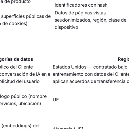
ca de producto
identificadores con hash
Datos de páginas vistas
s superficies públicas de
seudonimizados, región, clase de
o de cookies)
dispositivo
gorías de datos
Regi
ico del Cliente
Estados Unidos — contratado bajo 
conversación de IA en el
entrenamiento con datos del Cliente,
olicitud del usuario
aplican acuerdos de transferencia 
álogo público (nombre
UE
ervicios, ubicación)
s (embeddings) del