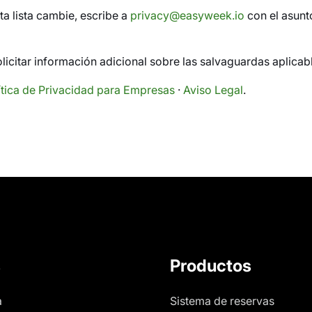
ta lista cambie, escribe a
privacy@easyweek.io
con el asunt
icitar información adicional sobre las salvaguardas aplicab
ítica de Privacidad para Empresas
·
Aviso Legal
.
s
Productos
a
Sistema de reservas