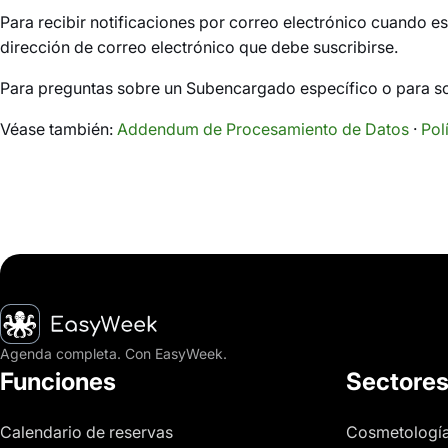
Para recibir notificaciones por correo electrónico cuando es
dirección de correo electrónico que debe suscribirse.
Para preguntas sobre un Subencargado específico o para sol
Véase también:
Addendum de Procesamiento de Datos
·
Pol
Inicio
Agenda completa. Con EasyWeek.
Funciones
Sectore
Calendario de reservas
Cosmetologí